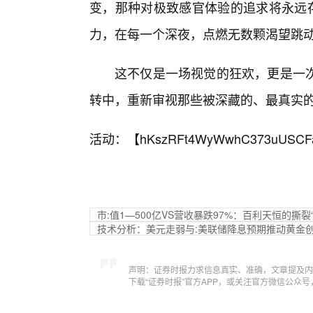
变，那种对极致感官体验的追求将永远存
力，在每一个深夜，点燃无数颗渴望跳
这不仅是一场视觉的狂欢，更是一
转中，重新审视那些被深藏的、最真实
活动：【
hKszRFt4WyWwhC373uUSCF
市:值1—500亿VS营收暴跌97%：百利天恒的撕裂
技术分析：美元走弱与:美联储降息预期推动黄金
声明：证券时报力求信息真实、准确，文章提及内
下载“证券时报”官方APP，或关注官方微信公众