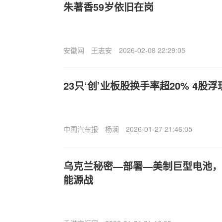
朱著香59岁依旧在岗
安徽网
王志安
2026-02-08 22:29:05
23只‘创’业板股换手率超20% 4股
中国汽车报
杨澜
2026-01-27 21:46:05
乌克兰秘密—部署—美制巨型电池，
能源战