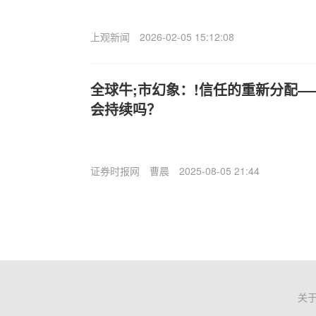
上观新闻
2026-02-05 15:12:08
全球牛;市幻象：!信任的重新分配
会持续吗？
证券时报网
曹晨
2025-08-05 21:44
关