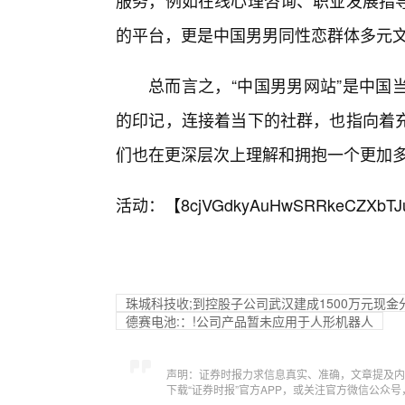
服务，例如在线心理咨询、职业发展指
的平台，更是中国男男同性恋群体多元
总而言之，“中国男男网站”是中国
的印记，连接着当下的社群，也指向着
们也在更深层次上理解和拥抱一个更加
活动：【
8cjVGdkyAuHwSRRkeCZXbTJ
珠城科技收;到控股子公司武汉建成1500万元现金
德赛电池:：!公司产品暂未应用于人形机器人
声明：证券时报力求信息真实、准确，文章提及内
下载“证券时报”官方APP，或关注官方微信公众