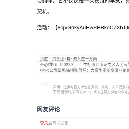
与韵味。它不仅仅是一次视觉的享受，更
契机。
活动：【
8cjVGdkyAuHwSRRkeCZXbTJ
抄底！资金逆<势>流入这一方向
齐心!集团（002301）：中标深圳市龙岗区人民医
中金;公司擘画AI战略.蓝图：大模型重塑金融业价
声明：证券时报力求信息真实、准确，文章提及内
下载“证券时报”官方APP，或关注官方微信公众
网友评论
登录
后可以发言