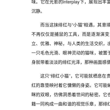
味。它在光影的interplay下，展
沉静。
而当这抹绯红与“小猫”相遇，其意
不再仅仅是捕鼠的工具，而是逐渐演变
立、优雅、神秘，与人类的生活交织，出
一只毛色光滑、眼神灵动的猫咪，被置
身就带着淡淡的绯红光泽，那种画面感
这只“绯红小猫”，它可能就栖息在
红的靠垫映衬着它慵懒的身姿。它可能
眯的双眼，仿佛洞悉着世间的秘密。它
籍一同构成一曲和谐的视觉乐章，那绯