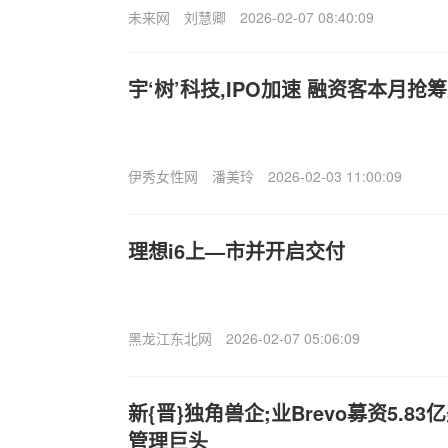
未来网
刘慧卿
2026-02-07 08:40:09
宇‘树’科技,IPO加速 融资客本月抢
伊秀女性网
潘美玲
2026-02-03 11:00:09
理想i6上—市并开启交付
黑龙江东北网
2026-02-07 05:06:09
新{晋}独角兽企;业Brevo募资5.
管理巨头