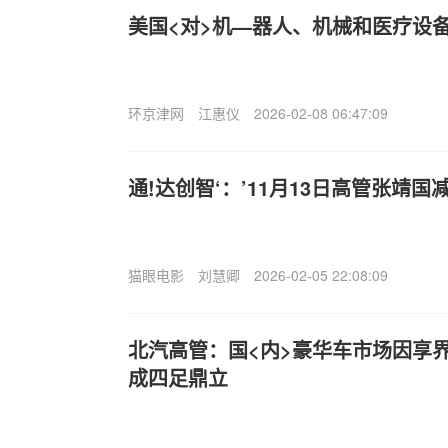
美国<对>机—器人、机械和医疗设备
环京津网
江惠仪
2026-02-08 06:47:09
通!达创智‘：’11月13日高管张靖国
猫眼电影
刘慧卿
2026-02-05 22:08:09
北汽高管：国<内>豪华车市场因享
成四足鼎立