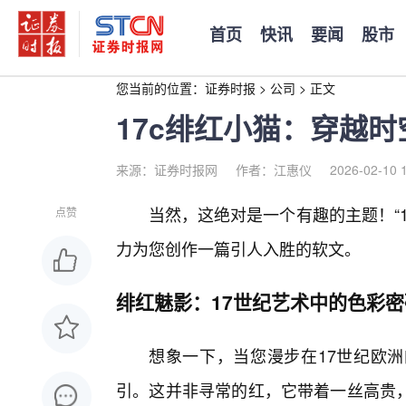
首页
快讯
要闻
股市
您当前的位置：
证券时报
>
公司
>
正文
17c绯红小猫：穿越
来源：证券时报网
作者：江惠仪
2026-02-10 
当然，这绝对是一个有趣的主题！“
点赞
力为您创作一篇引人入胜的软文。
绯红魅影：17世纪艺术中的色彩密
想象一下，当您漫步在17世纪欧
引。这并非寻常的红，它带着一丝高贵